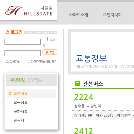
단지소개
대표회의
ID저
단지위치
선거관리위원회
장
단지배치도
비상대책위원회
교통정보
단지평형도
헬스장
편의시설
반상회
HILLSTATE BRAND LAUNCHING A
간선버스
교통정보
2224
교육정보
성수동 ↔ 강변역
문화시설
첫차
05:00
|
막차
23:40
|
배차간격 7
관공서
2412