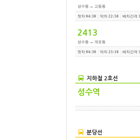
성수동 ↔ 고등동
첫차
04:30
|
막차
22:50
|
배차간격 1
2413
성수동 ↔ 개포동
첫차
04:30
|
막차
23:10
|
배차간격 1
지하철 2호선
성수역
분당선